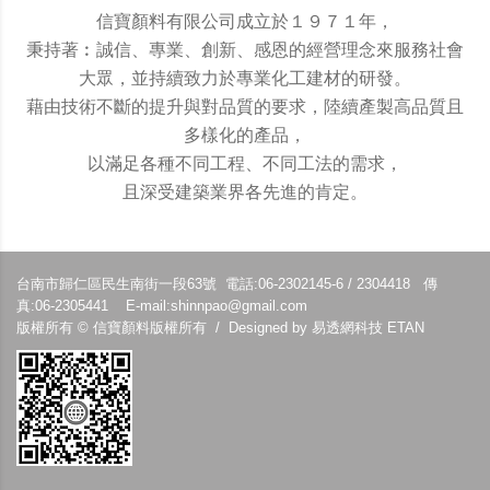
信寶顏料有限公司成立於１９７１年，
秉持著︰誠信、專業、創新、感恩的經營理念來服務社會
大眾，並持續致力於專業化工建材的研發。
藉由技術不斷的提升與對品質的要求，陸續產製高品質且
多樣化的產品，
以滿足各種不同工程、不同工法的需求，
且深受建築業界各先進的肯定。
台南市歸仁區民生南街一段63號 電話:06-2302145-6 / 2304418 傳
真:06-2305441 E-mail:
shinnpao@gmail.com
版權所有 © 信寶顏料版權所有 /
Designed by 易透網科技 ETAN